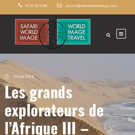
01.53.20.10.80
vincent@safariworldimage.com
10 mai 2014
Les grands
explorateurs de
l’Afrique III –